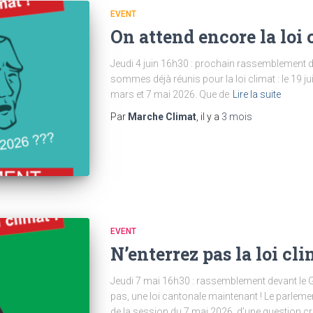
EVENT
On attend encore la loi 
Jeudi 4 juin 16h30 : prochain rassemblement 
sommes déjà réunis pour la loi climat : le 19 jui
mars et 7 mai 2026. Que de
Lire la suite
Par
Marche Climat
, il y a
3 mois
EVENT
N’enterrez pas la loi cli
Jeudi 7 mai 16h30 : rassemblement devant le G
pas, une loi cantonale maintenant ! Le parleme
de la session du 7 mai 2026, d’une question cr