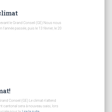
climat
devant le Grand Conseil (GE) Nous nous
n l’année passée, puis le 13 février, le 20
mat!
rand Conseil (GE) Le climat n’attend
nt cantonal sera à nouveau saisi, lors
uciale pour la
Lire la suite