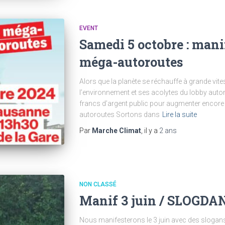
EVENT
Samedi 5 octobre : mani
méga-autoroutes
Alors que la planète se réchauffe à grande vite
l’environnement et ses acolytes du lobby autom
francs d’argent public pour augmenter encore l
autoroutes Sortons dans
Lire la suite
Par
Marche Climat
, il y a
2 ans
NON CLASSÉ
Manif 3 juin / SLOGDA
Nous manifesterons le 3 juin avec des slogan