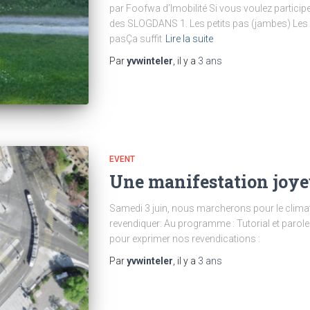
par Foofwa d’Imobilité Si vous voulez participez
des SLOGDANS 1. Les petits pas (jambes) Les p
pasÇa suffit
Lire la suite
Par
yvwinteler
, il y a
3 ans
EVENT
Une manifestation joye
Samedi 3 juin, nous marcherons pour le climat
revendiquer: Au programme : Tutorial et parole
pour exprimer nos revendications :
Par
yvwinteler
, il y a
3 ans