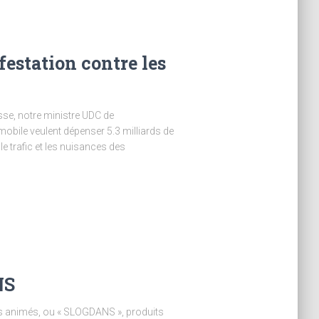
festation contre les
sse, notre ministre UDC de
obile veulent dépenser 5.3 milliards de
e trafic et les nuisances des
NS
s animés, ou « SLOGDANS », produits