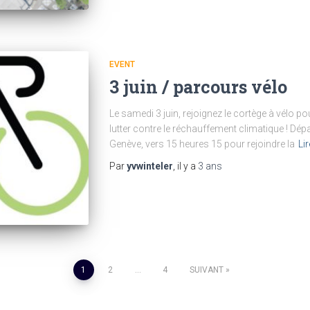
EVENT
3 juin / parcours vélo
Le samedi 3 juin, rejoignez le cortège à vélo po
lutter contre le réchauffement climatique ! Dépa
Genève, vers 15 heures 15 pour rejoindre la
Lir
Par
yvwinteler
, il y a
3 ans
1
2
…
4
SUIVANT