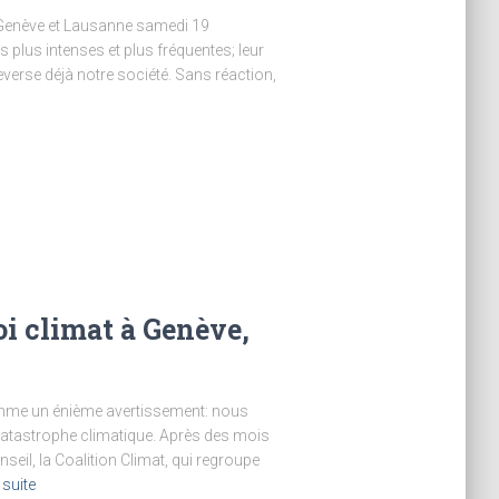
 Genève et Lausanne samedi 19
plus intenses et plus fréquentes; leur
verse déjà notre société. Sans réaction,
oi climat à Genève,
omme un énième avertissement: nous
catastrophe climatique. Après des mois
seil, la Coalition Climat, qui regroupe
 suite