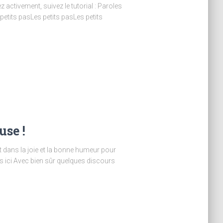
 activement, suivez le tutorial : Paroles
etits pasLes petits pasLes petits
use !
 dans la joie et la bonne humeur pour
s ici Avec bien sûr quelques discours