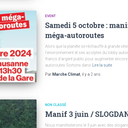
EVENT
Samedi 5 octobre : mani
méga-autoroutes
Alors que la planète se réchauffe à grande vite
l’environnement et ses acolytes du lobby autom
francs d’argent public pour augmenter encore l
autoroutes Sortons dans
Lire la suite
Par
Marche Climat
, il y a
2 ans
NON CLASSÉ
Manif 3 juin / SLOGDA
Nous manifesterons le 3 juin avec des slogan