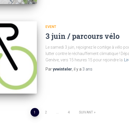
EVENT
3 juin / parcours vélo
Le samedi 3 juin, rejoignez le cortège à vélo po
lutter contre le réchauffement climatique ! Dépa
Genève, vers 15 heures 15 pour rejoindre la
Lir
Par
yvwinteler
, il y a
3 ans
1
2
…
4
SUIVANT