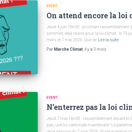
EVENT
On attend encore la loi 
Jeudi 4 juin 16h30 : prochain rassemblement 
sommes déjà réunis pour la loi climat : le 19 jui
mars et 7 mai 2026. Que de
Lire la suite
Par
Marche Climat
, il y a
3 mois
EVENT
N’enterrez pas la loi cli
Jeudi 7 mai 16h30 : rassemblement devant le G
pas, une loi cantonale maintenant ! Le parleme
de la session du 7 mai 2026, d’une question cr