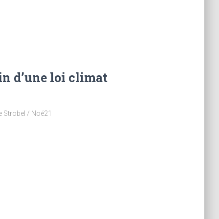
n d’une loi climat
e Strobel / Noé21