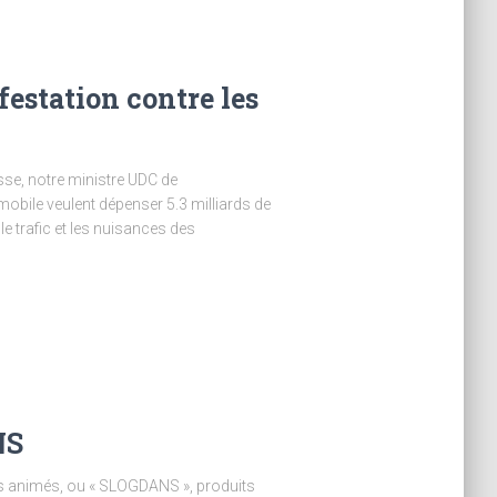
festation contre les
sse, notre ministre UDC de
obile veulent dépenser 5.3 milliards de
e trafic et les nuisances des
NS
s animés, ou « SLOGDANS », produits