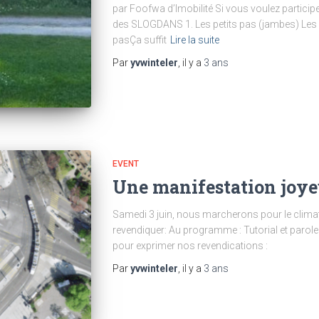
par Foofwa d’Imobilité Si vous voulez participez
des SLOGDANS 1. Les petits pas (jambes) Les p
pasÇa suffit
Lire la suite
Par
yvwinteler
, il y a
3 ans
EVENT
Une manifestation joye
Samedi 3 juin, nous marcherons pour le climat
revendiquer: Au programme : Tutorial et parole
pour exprimer nos revendications :
Par
yvwinteler
, il y a
3 ans