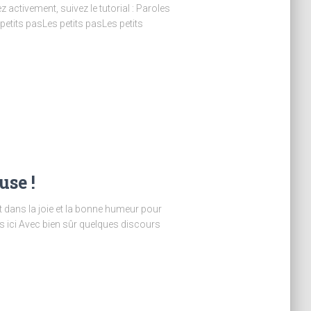
 activement, suivez le tutorial : Paroles
etits pasLes petits pasLes petits
use !
 dans la joie et la bonne humeur pour
s ici Avec bien sûr quelques discours