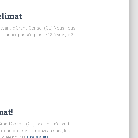
climat
devant le Grand Conseil (GE) Nous nous
n l’année passée, puis le 13 février, le 20
mat!
rand Conseil (GE) Le climat n’attend
nt cantonal sera à nouveau saisi, lors
uciale pour la
Lire la suite