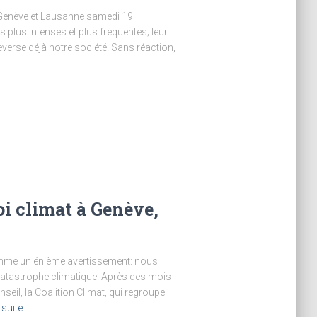
 Genève et Lausanne samedi 19
plus intenses et plus fréquentes; leur
verse déjà notre société. Sans réaction,
oi climat à Genève,
omme un énième avertissement: nous
catastrophe climatique. Après des mois
seil, la Coalition Climat, qui regroupe
 suite